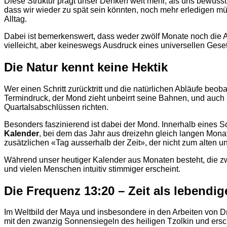
Diese Struktur prägt unser Denken weit mehr, als uns bewusst 
dass wir wieder zu spät sein könnten, noch mehr erledigen mü
Alltag.
Dabei ist bemerkenswert, dass weder zwölf Monate noch die Au
vielleicht, aber keineswegs Ausdruck eines universellen Gese
Die Natur kennt keine Hektik
Wer einen Schritt zurücktritt und die natürlichen Abläufe beo
Termindruck, der Mond zieht unbeirrt seine Bahnen, und auch
Quartalsabschlüssen richten.
Besonders faszinierend ist dabei der Mond. Innerhalb eines
Kalender
, bei dem das Jahr aus dreizehn gleich langen Monat
zusätzlichen «Tag ausserhalb der Zeit», der nicht zum alten
Während unser heutiger Kalender aus Monaten besteht, die zwi
und vielen Menschen intuitiv stimmiger erscheint.
Die Frequenz 13:20 – Zeit als lebendig
Im Weltbild der Maya und insbesondere in den Arbeiten von Dr
mit den zwanzig Sonnensiegeln des heiligen Tzolkin und ersc