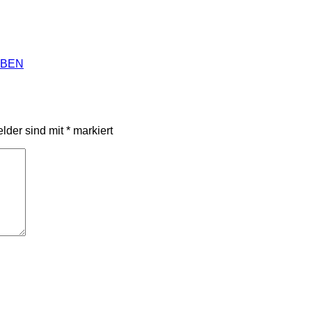
ABEN
elder sind mit
*
markiert