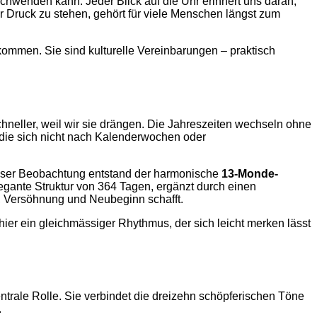
schwenden kann. Jeder Blick auf die Uhr erinnert uns daran,
r Druck zu stehen, gehört für viele Menschen längst zum
kommen. Sie sind kulturelle Vereinbarungen – praktisch
chneller, weil wir sie drängen. Die Jahreszeiten wechseln ohne
 die sich nicht nach Kalenderwochen oder
ieser Beobachtung entstand der harmonische
13-Monde-
legante Struktur von 364 Tagen, ergänzt durch einen
t, Versöhnung und Neubeginn schafft.
ier ein gleichmässiger Rhythmus, der sich leicht merken lässt
ntrale Rolle. Sie verbindet die dreizehn schöpferischen Töne
.