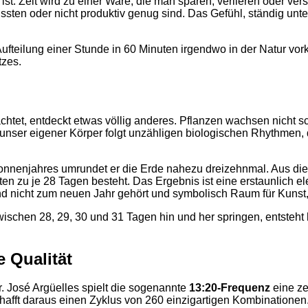
ist. Zeit wird zu einer Ware, die man sparen, verlieren oder ver
ssten oder nicht produktiv genug sind. Das Gefühl, ständig unte
fteilung einer Stunde in 60 Minuten irgendwo in der Natur vor
tzes.
bachtet, entdeckt etwas völlig anderes. Pflanzen wachsen nicht s
 unser eigener Körper folgt unzähligen biologischen Rhythmen,
 Sonnenjahres umrundet er die Erde nahezu dreizehnmal. Aus d
en zu je 28 Tagen besteht. Das Ergebnis ist eine erstaunlich e
 und nicht zum neuen Jahr gehört und symbolisch Raum für Kuns
schen 28, 29, 30 und 31 Tagen hin und her springen, entsteht h
e Qualität
. José Argüelles spielt die sogenannte
13:20-Frequenz
eine ze
hafft daraus einen Zyklus von 260 einzigartigen Kombinationen