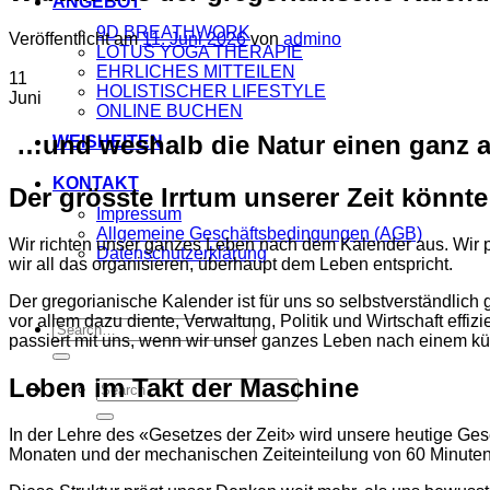
ANGEBOT
9D BREATHWORK
Veröffentlicht am
11. Juni 2026
von
admino
LOTUS YOGA THERAPIE
EHRLICHES MITTEILEN
11
HOLISTISCHER LIFESTYLE
Juni
ONLINE BUCHEN
…und weshalb die Natur einen ganz 
WEISHEITEN
KONTAKT
Der grösste Irrtum unserer Zeit könnte 
Impressum
Allgemeine Geschäftsbedingungen (AGB)
Wir richten unser ganzes Leben nach dem Kalender aus. Wir p
Datenschutzerklärung
wir all das organisieren, überhaupt dem Leben entspricht.
Der gregorianische Kalender ist für uns so selbstverständli
vor allem dazu diente, Verwaltung, Politik und Wirtschaft eff
passiert mit uns, wenn wir unser ganzes Leben nach einem k
Leben im Takt der Maschine
In der Lehre des «Gesetzes der Zeit» wird unsere heutige Gesel
Monaten und der mechanischen Zeiteinteilung von 60 Minute